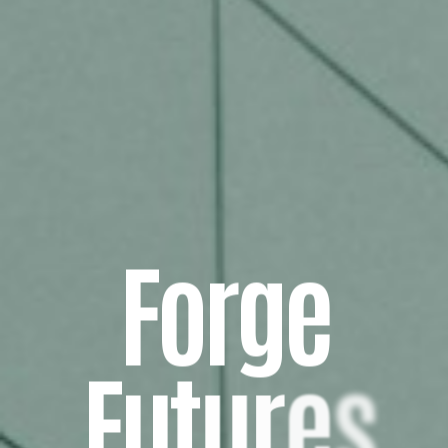
F
o
r
g
e
F
u
t
u
r
e
s